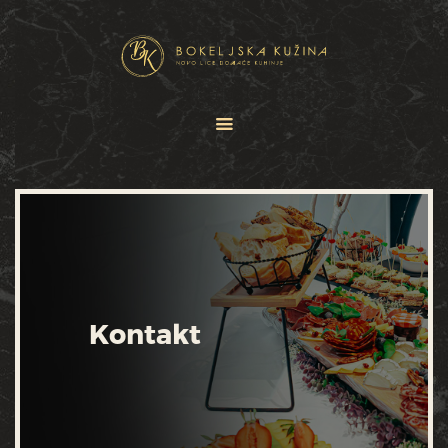
HOME
JELOVNICI
USLUGE
O NAMA
GALERIJA
KONTAKT
Kontakt