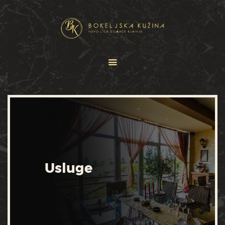
HOME
JELOVNICI
USLUGE
O NAMA
GALERIJA
KONTAKT
Usluge