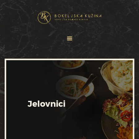
HOME
JELOVNICI
USLUGE
O NAMA
GALERIJA
KONTAKT
Jelovnici