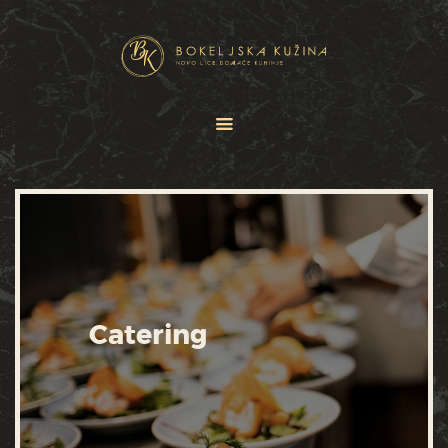
HOME
JELOVNICI
USLUGE
O NAMA
GALERIJA
KONTAKT
Catering