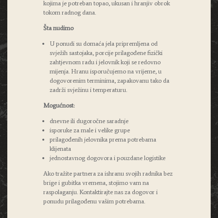
kojima je potreban topao, ukusan i hranjiv obrok
tokom radnog dana.
Šta nudimo
U ponudi su domaća jela pripremljena od
svježih sastojaka, porcije prilagođene fizički
zahtjevnom radu i jelovnik koji se redovno
mijenja. Hranu isporučujemo na vrijeme, u
dogovorenim terminima, zapakovanu tako da
zadrži svježinu i temperaturu.
Mogućnost:
dnevne ili dugoročne saradnje
isporuke za male i velike grupe
prilagođenih jelovnika prema potrebama
klijenata
jednostavnog dogovora i pouzdane logistike
Ako tražite partnera za ishranu svojih radnika bez
brige i gubitka vremena, stojimo vam na
raspolaganju. Kontaktirajte nas za dogovor i
ponudu prilagođenu vašim potrebama.