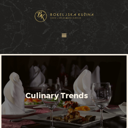
HOME
JELOVNICI
USLUGE
O NAMA
GALERIJA
KONTAKT
Culinary Trends