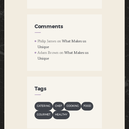
Comments
Philip James
on
What Makes us
Unique
Adam Brown
on
What Makes us
Unique
Tags
CATERING
CHEF
COOKING
FOOD
GOURMET
HEALTHY