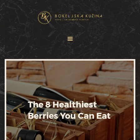
HOME
JELOVNICI
USLUGE
O NAMA
GALERIJA
KONTAKT
The 8 Healthiest
Berries You Can Eat