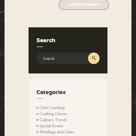
Search
Search
for:
Categories
Chef Coaching
Cooking Classes
Culinary Trends
Special Events
Weddings And Galas