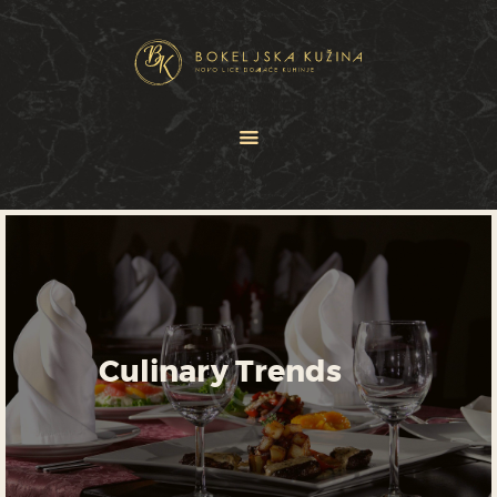
HOME
JELOVNICI
USLUGE
O NAMA
GALERIJA
KONTAKT
Culinary Trends