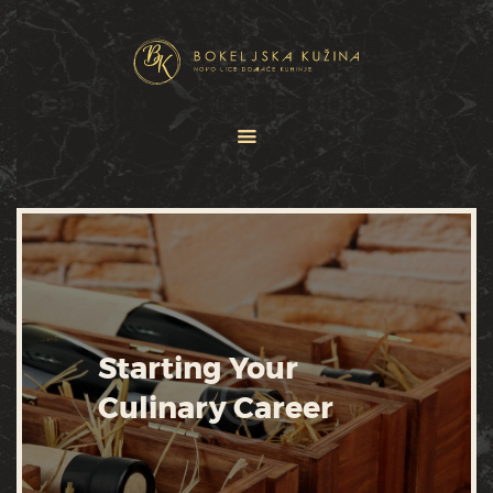
HOME
JELOVNICI
USLUGE
O NAMA
GALERIJA
KONTAKT
Starting Your
Culinary Career