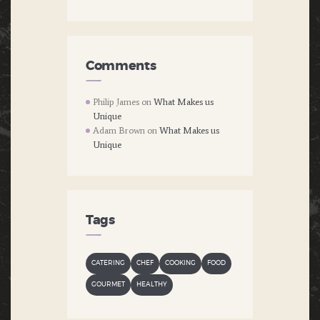
Comments
Philip James
on
What Makes us
Unique
Adam Brown
on
What Makes us
Unique
Tags
CATERING
CHEF
COOKING
FOOD
GOURMET
HEALTHY