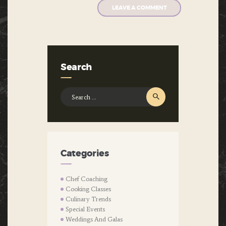
Search
Search
for:
Categories
Chef Coaching
Cooking Classes
Culinary Trends
Special Events
Weddings And Galas